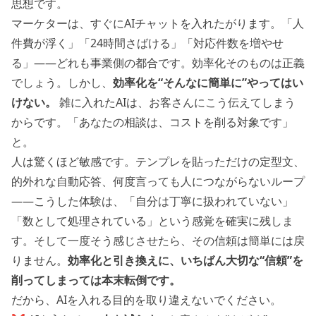
思想です。
マーケターは、すぐにAIチャットを入れたがります。「人
件費が浮く」「24時間さばける」「対応件数を増やせ
る」——どれも事業側の都合です。効率化そのものは正義
でしょう。しかし、
効率化を“そんなに簡単に”やってはい
けない。
雑に入れたAIは、お客さんにこう伝えてしまう
からです。「あなたの相談は、コストを削る対象です」
と。
人は驚くほど敏感です。テンプレを貼っただけの定型文、
的外れな自動応答、何度言っても人につながらないループ
——こうした体験は、「自分は丁寧に扱われていない」
「数として処理されている」という感覚を確実に残しま
す。そして一度そう感じさせたら、その信頼は簡単には戻
りません。
効率化と引き換えに、いちばん大切な“信頼”を
削ってしまっては本末転倒です。
だから、AIを入れる目的を取り違えないでください。