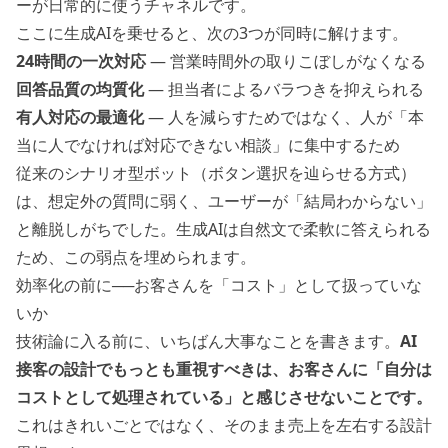
ーが日常的に使うチャネルです。
ここに生成AIを乗せると、次の3つが同時に解けます。
24時間の一次対応
— 営業時間外の取りこぼしがなくなる
回答品質の均質化
— 担当者によるバラつきを抑えられる
有人対応の最適化
— 人を減らすためではなく、人が「本
当に人でなければ対応できない相談」に集中するため
従来のシナリオ型ボット（ボタン選択を辿らせる方式）
は、想定外の質問に弱く、ユーザーが「結局わからない」
と離脱しがちでした。生成AIは自然文で柔軟に答えられる
ため、この弱点を埋められます。
効率化の前に──お客さんを「コスト」として扱っていな
いか
技術論に入る前に、いちばん大事なことを書きます。
AI
接客の設計でもっとも重視すべきは、お客さんに「自分は
コストとして処理されている」と感じさせないことです。
これはきれいごとではなく、そのまま売上を左右する設計