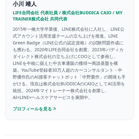
小川 靖人
LIFE合同会社 代表社員 / 株式会社BUDDICA CAIO / MY
TRAINER株式会社 共同代表
2015年一橋大学卒業後、LINE株式会社に入社し、LINE公
式アカウント活用支援チームの立ち上げを推進。LINE
Green Badge（LINE公式の認定資格）の試験問題作成に
も携わる。2020年LIFE合同会社を創業。2023年バディカ
ダイレクト株式会社の立ち上げにCOOとして参画し、
LINEを中核に据えた中古車通販の獲得〜商談基盤を構
築。YouTube登録者30万人超のカーコンサルタント・中
野優作氏のAI接客チャットボット「中野愛作」の開発も手
がける。現在は株式会社BUDDICAのCAIOとしてAI活用を
統括。2024年マイトレーナー株式会社を創業し、
AI×LINE×ヘルスケアサービスを展開中。
プロフィールを見る