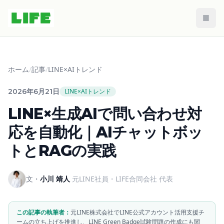
メニ
ホーム
/
記事
/
LINE×AIトレンド
2026年6月21日
LINE×AIトレンド
LINE×生成AIで問い合わせ対
応を自動化｜AIチャットボッ
トとRAGの実践
文・
小川 靖人
元LINE社員・LIFE合同会社 代表
この記事の執筆者：
元LINE株式会社でLINE公式アカウント活用支援チ
ームの立ち上げを推進し、LINE Green Badge試験問題の作成にも関