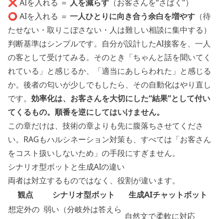
❌ AIを入れる ＝
人を減らす
（お客さんを“さばく”）
⭕ AIを入れる ＝
一人ひとりに向き合う余白を増やす
（待
たせない・取りこぼさない・人は難しい相談に集中する）
判断基準はシンプルです。自分が設計したAI接客を、一人
の客として受けてみる。そのとき「ちゃんと話を聞いてく
れている」と感じるか、「適当にあしらわれた」と感じる
か。後者の匂いが少しでもしたら、その自動化はやり直し
です。
効率化は、お客さんを大切にした“結果”として付い
てくるもの。順番を逆にしてはいけません。
この章だけは、技術の章よりも先に腹落ちさせてくださ
い。RAGもハルシネーション対策も、すべては「お客さん
をコスト扱いしないため」の手段にすぎません。
シナリオ型ボットと生成AIの違い
両者は対立するものではなく、役割が違います。
観点
シナリオ型ボット
生成AIチャットボット
想定外の
弱い（分岐外は答えら
自然文で柔軟に対応