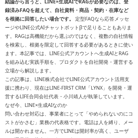
結論から言うと、LINE×生成AIでRAGが必要なのは、登
録済みFAQを超えて、自社資料・商品・契約・在庫など
を根拠に回答したい場合です。
定型FAQなら応答メッセ
ージやLINE公式AIチャットボットβで足りることもありま
す。RAGは高機能だから選ぶのではなく、複数の自社情報
を検索し、根拠を限定して回答する必要があるときに使い
ます。本記事では、LINE公式アカウントへ生成AIとRAG
を組み込む実践手順を、プロダクトを自社開発・運営する
立場から解説します。
この記事は、LINE株式会社でLINE公式アカウント活用支
援に携わり、現在はLINE-FIRST CRM「LYNX」を開発・運
営するLIFE合同会社代表・小川靖人が執筆しています。
なぜ今、LINE×生成AIなのか
問い合わせ対応は、事業者にとって「やめられないのにコ
ストがかさむ」業務の代表格です。電話は人を縛り、メー
ルは開かれません。一方でLINEは開封率が高く、ユーザ