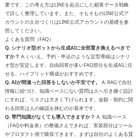
要です。この考え方は
LINEを起点にした顧客データ戦略
で詳しく整理しています。また、そもそものLINE公式ア
カウントの土台づくりは
LINE公式アカウントの基礎
を参
照してください。
よくある質問（FAQ）
Q. シナリオ型ボットから生成AIに全部置き換えるべきで
すか？
A. いいえ。予約・申込のような定型導線はシナリ
オ型が安定します。自由回答が多いFAQ部分を生成AIに任
せる、ハイブリッド構成がおすすめです。
Q. AIが間違った回答をしないか不安です。
A. RAGで自社
情報に紐づけ、知識ベースにない質問は人へ引き継ぐ設計
にすれば、リスクは大きく下げられます。金額・契約に関
わる回答は人の確認を挟むのが基本です。
Q. 専門知識がなくても導入できますか？
A. 知識ベース
（FAQや料金表）の整備さえできれば、実装部分はツール
やプロダクト側で吸収できます。まずは自社のよくある質