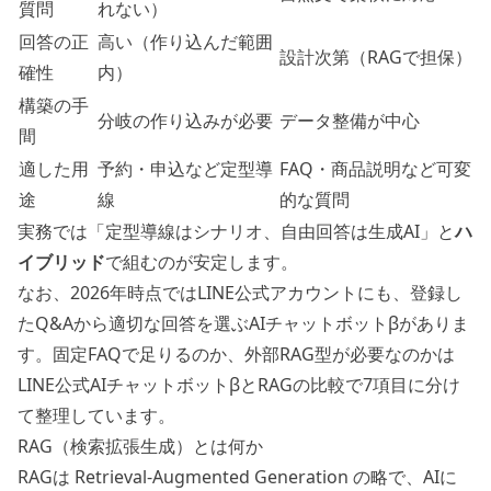
質問
れない）
回答の正
高い（作り込んだ範囲
設計次第（RAGで担保）
確性
内）
構築の手
分岐の作り込みが必要
データ整備が中心
間
適した用
予約・申込など定型導
FAQ・商品説明など可変
途
線
的な質問
実務では「定型導線はシナリオ、自由回答は生成AI」と
ハ
イブリッド
で組むのが安定します。
なお、2026年時点ではLINE公式アカウントにも、登録し
たQ&Aから適切な回答を選ぶAIチャットボットβがありま
す。固定FAQで足りるのか、外部RAG型が必要なのかは
LINE公式AIチャットボットβとRAGの比較
で7項目に分け
て整理しています。
RAG（検索拡張生成）とは何か
RAGは Retrieval-Augmented Generation の略で、AIに