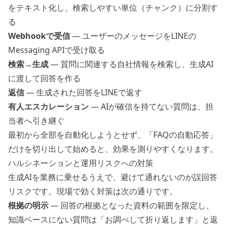
をテキスト化し、検索しやすい単位（チャンク）に分割す
る
Webhookで受信
— ユーザーのメッセージをLINEの
Messaging APIで受け取る
検索→生成
— 質問に関連する自社情報を検索し、生成AI
に渡して回答を作る
返信
— 生成された回答をLINEで返す
有人エスカレーション
— AIが確信を持てない質問は、担
当者へ引き継ぐ
最初から全部を自動化しようとせず、「FAQの自動応答」
だけを切り出して始めると、効果を測りやすくなります。
ハルシネーションと運用リスクへの対策
生成AIを業務に乗せるうえで、避けて通れないのが誤回答
リスクです。現場で効く対策は次の通りです。
根拠の明示
— 回答の根拠となった資料の範囲を限定し、
知識ベースにない質問は「お調べして折り返します」と返