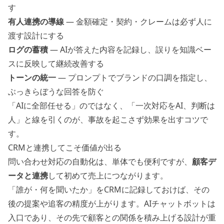
す
有人連携の導線
— 金額確定・契約・クレームは必ず人に
渡す設計にする
ログの蓄積
— AIが答えた内容を記録し、誤りを知識ベー
スに反映して継続改善する
トーンの統一
— プロンプトでブランドの口調を指定し、
ぶっきらぼうな回答を防ぐ
「AIに全部任せる」のではなく、「一次対応をAI、判断は
人」と線を引くのが、事故を起こさず効果を出すコツで
す。
CRMと連携してこそ価値が出る
問い合わせ対応の自動化は、単体でも便利ですが、
顧客デ
ータと連携
して初めて売上につながります。
「誰が・何を聞いたか」をCRMに記録しておけば、その
後の提案や追客の精度が上がります。AIチャットボットは
入口であり、その先で顧客との関係を積み上げる設計が重