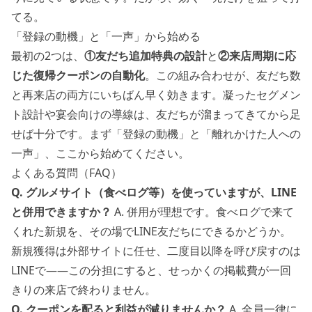
てる。
「登録の動機」と「一声」から始める
最初の2つは、
①友だち追加特典の設計
と
②来店周期に応
じた復帰クーポンの自動化
。この組み合わせが、友だち数
と再来店の両方にいちばん早く効きます。凝ったセグメン
ト設計や宴会向けの導線は、友だちが溜まってきてから足
せば十分です。まず「登録の動機」と「離れかけた人への
一声」、ここから始めてください。
よくある質問（FAQ）
Q. グルメサイト（食べログ等）を使っていますが、LINE
と併用できますか？
A. 併用が理想です。食べログで来て
くれた新規を、その場でLINE友だちにできるかどうか。
新規獲得は外部サイトに任せ、二度目以降を呼び戻すのは
LINEで——この分担にすると、せっかくの掲載費が一回
きりの来店で終わりません。
Q. クーポンを配ると利益が減りませんか？
A. 全員一律に