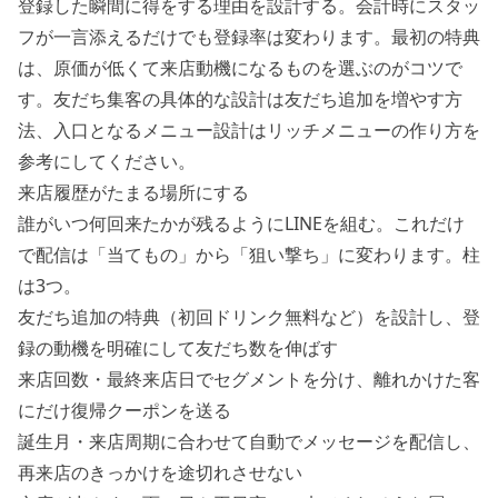
登録した瞬間に得をする理由を設計する。会計時にスタッ
フが一言添えるだけでも登録率は変わります。最初の特典
は、原価が低くて来店動機になるものを選ぶのがコツで
す。友だち集客の具体的な設計は
友だち追加を増やす方
法
、入口となるメニュー設計は
リッチメニューの作り方
を
参考にしてください。
来店履歴がたまる場所にする
誰がいつ何回来たかが残るようにLINEを組む。これだけ
で配信は「当てもの」から「狙い撃ち」に変わります。柱
は3つ。
友だち追加の特典（初回ドリンク無料など）を設計し、登
録の動機を明確にして友だち数を伸ばす
来店回数・最終来店日でセグメントを分け、離れかけた客
にだけ復帰クーポンを送る
誕生月・来店周期に合わせて自動でメッセージを配信し、
再来店のきっかけを途切れさせない