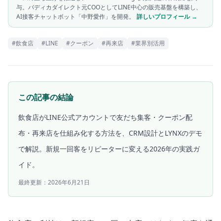
与。バディカダイレクト元COOとしてLINE中心の販売基盤を構築し、
AI接客チャットボット「中野愛作」を開発。
詳しいプロフィール →
#
飲食店
#
LINE
#
クーポン
#
再来店
#
業界別活用
この記事の結論
飲食店がLINE公式アカウントで友だち集客・クーポン配
布・再来店を仕組み化する方法を、CRM設計とLYNXのデモ
で解説。新規一回客をリピーターに変える2026年の実践ガ
イド。
最終更新：
2026年6月21日