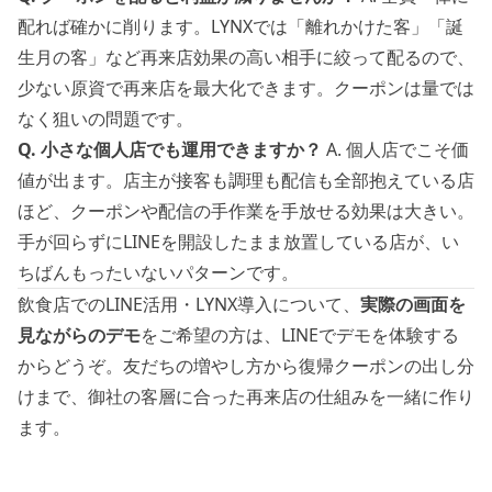
配れば確かに削ります。LYNXでは「離れかけた客」「誕
生月の客」など再来店効果の高い相手に絞って配るので、
少ない原資で再来店を最大化できます。クーポンは量では
なく狙いの問題です。
Q. 小さな個人店でも運用できますか？
A. 個人店でこそ価
値が出ます。店主が接客も調理も配信も全部抱えている店
ほど、クーポンや配信の手作業を手放せる効果は大きい。
手が回らずにLINEを開設したまま放置している店が、い
ちばんもったいないパターンです。
飲食店でのLINE活用・LYNX導入について、
実際の画面を
見ながらのデモ
をご希望の方は、
LINEでデモを体験する
からどうぞ。友だちの増やし方から復帰クーポンの出し分
けまで、御社の客層に合った再来店の仕組みを一緒に作り
ます。