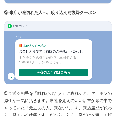
③ 来店が途切れた人へ、絞り込んだ復帰クーポン
LINEプレビュー
L
LYNX
🎁 おかえりクーポン
お久しぶりです！前回のご来店から2ヶ月。
また会えたら嬉しいので、本日使える 
10%OFFクーポン をどうぞ。
今夜のご予約はこちら
L
③で送る相手を「離れかけた人」に絞れると、クーポンの
原価が一気に活きます。常連を覚えのいい店主が頭の中で
やっていた「最近あの人、来ないな」を、来店履歴が代わ
りに見ている状態です。だから、効く一発だけを狙って打