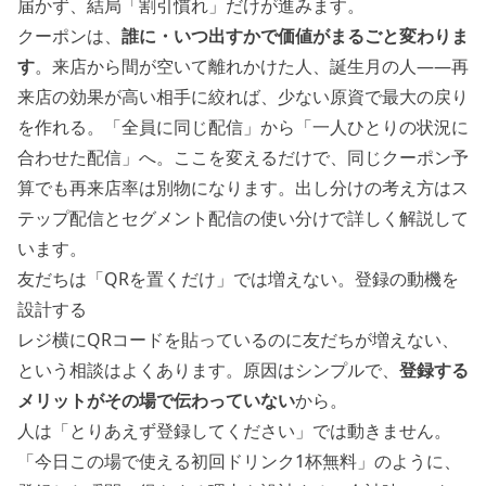
届かず、結局「割引慣れ」だけが進みます。
クーポンは、
誰に・いつ出すかで価値がまるごと変わりま
す
。来店から間が空いて離れかけた人、誕生月の人——再
来店の効果が高い相手に絞れば、少ない原資で最大の戻り
を作れる。「全員に同じ配信」から「一人ひとりの状況に
合わせた配信」へ。ここを変えるだけで、同じクーポン予
算でも再来店率は別物になります。出し分けの考え方は
ス
テップ配信とセグメント配信の使い分け
で詳しく解説して
います。
友だちは「QRを置くだけ」では増えない。登録の動機を
設計する
レジ横にQRコードを貼っているのに友だちが増えない、
という相談はよくあります。原因はシンプルで、
登録する
メリットがその場で伝わっていない
から。
人は「とりあえず登録してください」では動きません。
「今日この場で使える初回ドリンク1杯無料」のように、