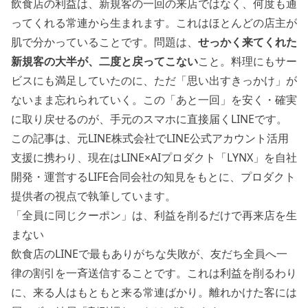
飲食店の利益は、新規客の一回の来店ではなく、何度も通
ってくれる常連から生まれます。これはほとんどの店主が
肌で分かっていることです。問題は、
せっかく来てくれた
新規客の大半が、二度と戻ってこない
こと。料理にもサー
ビスにも満足していたのに、ただ「思い出すきっかけ」が
ないまま忘れられていく。この「あと一回」を安く・確実
に取り戻せるのが、手元のスマホに直接届くLINEです。
この記事は、元LINE株式会社でLINE公式アカウント活用
支援に携わり、現在はLINE×AIプロダクト「LYNX」を自社
開発・運営するLIFE合同会社の知見をもとに、プロダクト
提供者の視点で執筆しています。
「全員に同じクーポン」は、利益を削るだけで再来店を生
まない
飲食店のLINEで最もありがちな失敗が、友だち全員へ一
律の割引を一斉送信することです。これは利益を削るわり
に、来る人はもともと来る常連ばかり。離れかけた客には