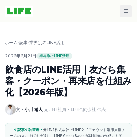
メニ
ホーム
/
記事
/
業界別のLINE活用
2026年6月21日
業界別のLINE活用
飲食店のLINE活用｜友だち集
客・クーポン・再来店を仕組み
化【2026年版】
文・
小川 靖人
元LINE社員・LIFE合同会社 代表
この記事の執筆者：
元LINE株式会社でLINE公式アカウント活用支援チ
ームの立ち上げを推進し、LINE Green Badge試験問題の作成にも関