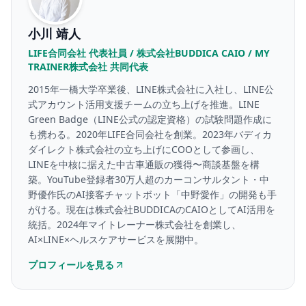
小川 靖人
LIFE合同会社 代表社員 / 株式会社BUDDICA CAIO / MY
TRAINER株式会社 共同代表
2015年一橋大学卒業後、LINE株式会社に入社し、LINE公
式アカウント活用支援チームの立ち上げを推進。LINE
Green Badge（LINE公式の認定資格）の試験問題作成に
も携わる。2020年LIFE合同会社を創業。2023年バディカ
ダイレクト株式会社の立ち上げにCOOとして参画し、
LINEを中核に据えた中古車通販の獲得〜商談基盤を構
築。YouTube登録者30万人超のカーコンサルタント・中
野優作氏のAI接客チャットボット「中野愛作」の開発も手
がける。現在は株式会社BUDDICAのCAIOとしてAI活用を
統括。2024年マイトレーナー株式会社を創業し、
AI×LINE×ヘルスケアサービスを展開中。
プロフィールを見る