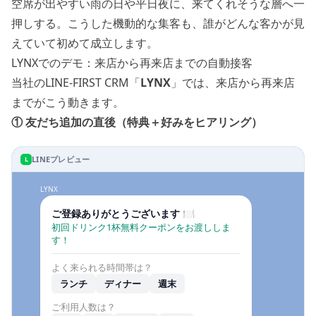
空席が出やすい雨の日や平日夜に、来てくれそうな層へ一
押しする。こうした機動的な集客も、誰がどんな客かが見
えていて初めて成立します。
LYNXでのデモ：来店から再来店までの自動接客
当社のLINE-FIRST CRM「
LYNX
」では、来店から再来店
までがこう動きます。
① 友だち追加の直後（特典＋好みをヒアリング）
LINEプレビュー
L
LYNX
ご登録ありがとうございます 🍽
初回ドリンク1杯無料クーポンをお渡ししま
す！
よく来られる時間帯は？
ランチ
ディナー
週末
ご利用人数は？