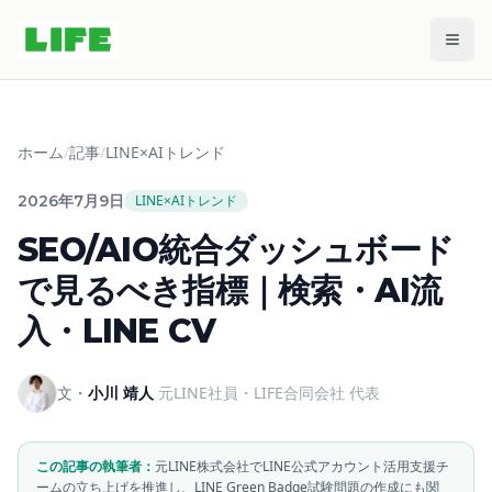
メニ
ホーム
/
記事
/
LINE×AIトレンド
2026年7月9日
LINE×AIトレンド
SEO/AIO統合ダッシュボード
で見るべき指標｜検索・AI流
入・LINE CV
文・
小川 靖人
元LINE社員・LIFE合同会社 代表
この記事の執筆者：
元LINE株式会社でLINE公式アカウント活用支援チ
ームの立ち上げを推進し、LINE Green Badge試験問題の作成にも関