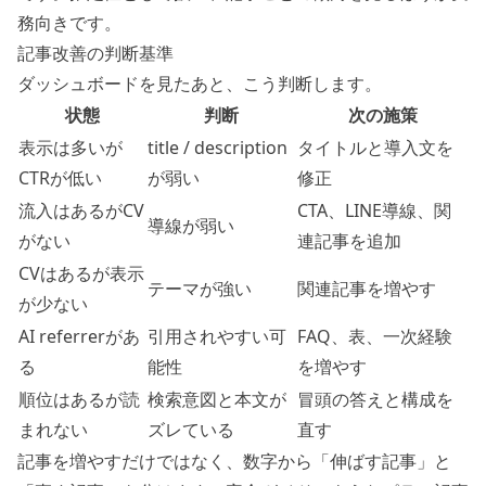
務向きです。
記事改善の判断基準
ダッシュボードを見たあと、こう判断します。
状態
判断
次の施策
表示は多いが
title / description
タイトルと導入文を
CTRが低い
が弱い
修正
流入はあるがCV
CTA、LINE導線、関
導線が弱い
がない
連記事を追加
CVはあるが表示
テーマが強い
関連記事を増やす
が少ない
AI referrerがあ
引用されやすい可
FAQ、表、一次経験
る
能性
を増やす
順位はあるが読
検索意図と本文が
冒頭の答えと構成を
まれない
ズレている
直す
記事を増やすだけではなく、数字から「伸ばす記事」と