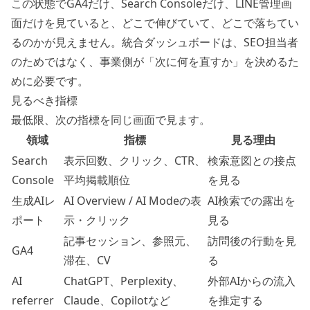
この状態でGA4だけ、Search Consoleだけ、LINE管理画
面だけを見ていると、どこで伸びていて、どこで落ちてい
るのかが見えません。統合ダッシュボードは、SEO担当者
のためではなく、事業側が「次に何を直すか」を決めるた
めに必要です。
見るべき指標
最低限、次の指標を同じ画面で見ます。
領域
指標
見る理由
Search
表示回数、クリック、CTR、
検索意図との接点
Console
平均掲載順位
を見る
生成AIレ
AI Overview / AI Modeの表
AI検索での露出を
ポート
示・クリック
見る
記事セッション、参照元、
訪問後の行動を見
GA4
滞在、CV
る
AI
ChatGPT、Perplexity、
外部AIからの流入
referrer
Claude、Copilotなど
を推定する