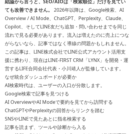
結論から言うと、SEO/AIOは「検索順位」だけを見てい
ても改善できません。
2026年以降は、Google検索、AI
Overview / AI Mode、ChatGPT、Perplexity、Claude、
Copilot、そしてLINE友だち追加・問い合わせまでを同じ
流れで見る必要があります。流入は増えたのに売上につな
がらないなら、記事ではなく導線の問題かもしれません。
この記事は、LINE株式会社でLINE公式アカウント活用支
援に携わり、現在はLINE-FIRST CRM「LYNX」を開発・運
営するLIFE合同会社代表・小川靖人が監修しています。
なぜ統合ダッシュボードが必要か
AI検索時代は、ユーザーの入口が分散します。
Google検索で記事を見つける
AI OverviewやAI Modeで要約を見てから訪問する
ChatGPTやPerplexityの回答からリンクを踏む
SNSやLINEで見たあとに指名検索する
記事を読まず、ツールや診断から入る