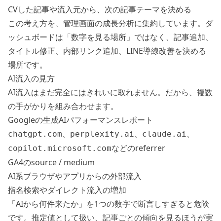
CVした記事や流入元から、次の記事テーマを決める
この考え方を、管理画面の成長分析に集約しています。ダ
ッシュボードは「数字を見る場所」ではなく、記事追加、
タイトル修正、内部リンク追加、LINE導線改善を決める
場所です。
AI流入の見方
AI流入はまだ完全にはきれいに取れません。だから、複数
の手がかりを組み合わせます。
Googleの生成AIパフォーマンスレポート
、
、
、
chatgpt.com
perplexity.ai
claude.ai
などのreferrer
copilot.microsoft.com
GA4のsource / medium
AI系ブラウザやアプリからの外部流入
指名検索やダイレクト流入の増加
「AIから何件来たか」を1つの数字で断言しすぎると危険
です。推定値として扱い、記事ごとの傾向を見るほうが実