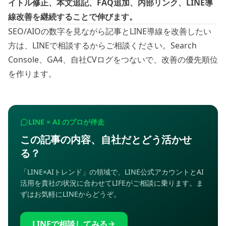
イトル修正、本文追記、FAQ追加、内部リンク、LINE導
線改善を継続することで伸びます。
SEO/AIOの数字を見ながら記事とLINE導線を改善したい
方は、
LINEで相談する
からご相談ください。Search
Console、GA4、自社CVログをつないで、改善の優先順位
を作ります。
LINE × AI のプロが伴走
この記事の内容、自社だとどう活かせ
る？
「LINE×AIトレンド」の領域で、LINE公式アカウントとAI
活用を貴社の状況に合わせてLIFEがご相談に乗ります。ま
ずはお気軽にLINEからどうぞ。
LINEで相談してみる