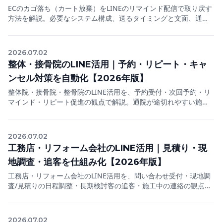
ECのカゴ落ち（カート放棄）をLINEのリマインド配信で取り戻す
方法を解説。必要なシステム構成、送るタイミングと文面、通知
メッセージが使えない規約上の注意まで、実装レベルでまとめま
す。
2026.07.02
整体・接骨院のLINE活用｜予約・リピート・キャ
ンセル対策を自動化【2026年版】
整体院・接骨院・整骨院のLINE活用を、予約受付・次回予約・リ
マインド・リピート促進の観点で解説。通院が途切れやすい施術
業で、LINE公式アカウントを使って離脱を防ぎ、安定した来院に
つなげる実践法をまとめます。
2026.07.02
工務店・リフォーム会社のLINE活用｜見積り・現
地調査・追客を仕組み化【2026年版】
工務店・リフォーム会社のLINE活用を、問い合わせ受付・現地調
査/見積りの日程調整・長期検討客の追客・施工中の連絡の観点で
解説。検討期間が長く単価も高いリフォーム業だからこそ効く、
LINE公式アカウントの実践法をまとめます。
2026.07.02