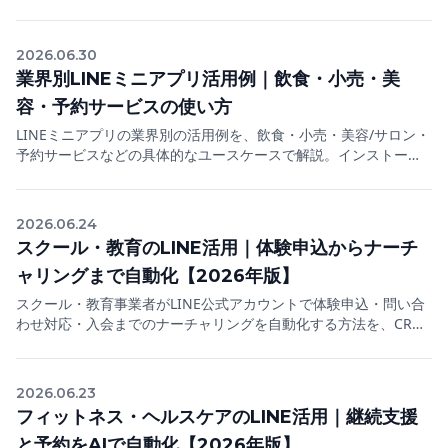
まで解説。スマホひとつで会員証を持てて、来店・リピートのデ
ータも取れる仕組みです。
2026.06.30
業界別LINEミニアプリ活用例｜飲食・小売・美
容・予約サービスの使い方
LINEミニアプリの業界別の活用例を、飲食・小売・美容/サロン・
予約サービスなどの具体的なユースケースで解説。インストール
不要で予約・順番待ち・会員証・モバイルオーダーを実現し、公
式アカウントの集客につなげる方法をまとめます。
2026.06.24
スクール・教育のLINE活用｜体験申込からナーチ
ャリングまで自動化【2026年版】
スクール・教育事業者がLINE公式アカウントで体験申込・問い合
わせ対応・入会までのナーチャリングを自動化する方法を、CRM
設計とLYNXのデモで解説。検討期間の長い見込み客を逃さない
2026年の実践ガイド。
2026.06.23
フィットネス・ヘルスケアのLINE活用｜継続支援
と予約をAIで自動化【2026年版】