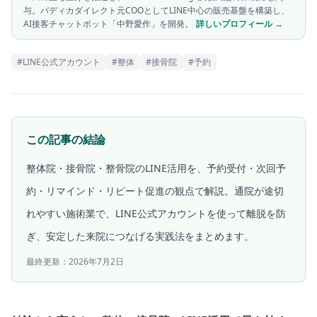
与。バディカダイレクト元COOとしてLINE中心の販売基盤を構築し、
AI接客チャットボット「中野愛作」を開発。
詳しいプロフィール →
#
LINE公式アカウント
#
整体
#
接骨院
#
予約
この記事の結論
整体院・接骨院・整骨院のLINE活用を、予約受付・次回予
約・リマインド・リピート促進の観点で解説。通院が途切
れやすい施術業で、LINE公式アカウントを使って離脱を防
ぎ、安定した来院につなげる実践法をまとめます。
最終更新：
2026年7月2日