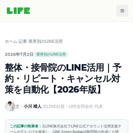
メニ
ホーム
/
記事
/
業界別のLINE活用
2026年7月2日
業界別のLINE活用
整体・接骨院のLINE活用｜予
約・リピート・キャンセル対
策を自動化【2026年版】
文・
小川 靖人
元LINE社員・LIFE合同会社 代表
この記事の執筆者：
元LINE株式会社でLINE公式アカウント活用支援チ
ームの立ち上げを推進し、LINE Green Badge試験問題の作成にも関