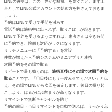
LINEの役割は、この「静かな離脱」を防ぐこと。まず土
台として
LINE公式アカウントの始め方
を押さえておきま
しょう。
予約はLINEで受けて手間を減らす
電話予約は施術中に出られず、取りこぼしが起きます。
LINEで予約を受ける
ようにすれば、患者さんは空き時間
に予約でき、院側も対応がラクになります。
リッチメニュー
に「予約する」を常設
件数が増えたら予約システムやミニアプリと連携
次回予約をその場で取る
リピートで最も効くのは、
施術直後にその場で次回予約を
取る
ことです。「〇日後にもう一度みせてください」と伝
え、その場でLINEから次回を確定します。後日の掘り起
こしより、はるかに歩留まりが高くなります。
リマインドで無断キャンセルを防ぐ
予約の
前日・当日リマインド
を自動で送れば、うっかり忘