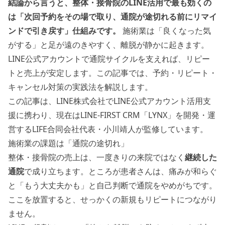
結論から言うと、整体・接骨院のLINE活用で最も効くの
は「次回予約をその場で取り、通院が途切れる前にリマイ
ンドで引き戻す」仕組みです。
施術業は「良くなった気
がする」と足が遠のきやすく、離脱が静かに起きます。
LINE公式アカウントで通院サイクルを支えれば、リピー
トと売上が安定します。この記事では、予約・リピート・
キャンセル対策の実践法を解説します。
この記事は、LINE株式会社でLINE公式アカウント活用支
援に携わり、現在はLINE-FIRST CRM「LYNX」を開発・運
営するLIFE合同会社代表・小川靖人が監修しています。
施術業の課題は「通院の途切れ」
整体・接骨院の売上は、一度きりの来院ではなく
継続した
通院
で成り立ちます。ところが患者さんは、痛みが和らぐ
と「もう大丈夫かも」と自己判断で通院をやめがちです。
ここを放置すると、せっかくの新規もリピートにつながり
ません。