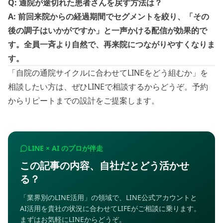
Q: 通院が途切れた患者さんを戻す方法は？
A: 前回来院からの経過期間でセグメントを絞り、「その
後の調子はいかがですか」と一声かける配信が効果的で
す。全員一斉より自然で、再来院につながりやすくなりま
す。
「自院の通院サイクルに合わせてLINEをどう組むか」を
相談したい方は、ぜひ
LINEで相談する
からどうぞ。予約
からリピートまでの設計をご提案します。
LINE × AI のプロが伴走
この記事の内容、自社だとどう活かせ
る？
「業界別のLINE活用」の領域で、LINE公式アカウントと
AI活用を貴社の状況に合わせてLIFEがご相談に乗ります。
まずはお気軽にLINEからどうぞ。