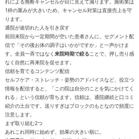
れによる無断キャンセルが目に見えて減ります。施術業は
1枠の重みが大きいため、キャンセル対策は直接売上を守
ります。
通院が途切れた人を引き戻す
前回来院から一定期間が空いた患者さんに、
セグメント配
信
で「その後お体の調子はいかがですか」と一声かけま
す。全員一斉ではなく
来院時期で絞る
ことで、押し売り感
なく自然に再来院を促せます。
信頼を育てるコンテンツ配信
セルフケア・ストレッチ・姿勢のアドバイスなど、役立つ
情報を
配信
すると、「この院は自分のことを気にかけてく
れる」という信頼が育ちます。信頼は、通院継続と口コミ
紹介の土台です。送りすぎは
ブロック
のもとなので頻度に
注意します。
まず取り組む2つ
あれこれ同時に始めず、効果の大きい順に。