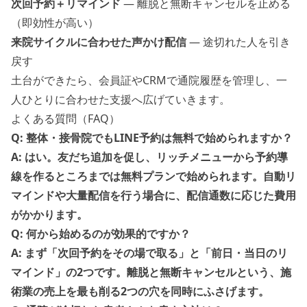
次回予約＋リマインド
— 離脱と無断キャンセルを止める
（即効性が高い）
来院サイクルに合わせた声かけ配信
— 途切れた人を引き
戻す
土台ができたら、
会員証
や
CRM
で通院履歴を管理し、一
人ひとりに合わせた支援へ広げていきます。
よくある質問（FAQ）
Q: 整体・接骨院でもLINE予約は無料で始められますか？
A: はい。友だち追加を促し、リッチメニューから予約導
線を作るところまでは無料プランで始められます。自動リ
マインドや大量配信を行う場合に、配信通数に応じた費用
がかかります。
Q: 何から始めるのが効果的ですか？
A: まず「次回予約をその場で取る」と「前日・当日のリ
マインド」の2つです。離脱と無断キャンセルという、施
術業の売上を最も削る2つの穴を同時にふさげます。