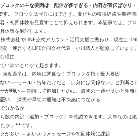
ブロックの主な要因は「配信が多すぎる・内容が宣伝ばかり・
です。
ブロックはゼロにはできず、友だちの獲得経路や期待値
容・初回体験を見直すことで抑えられます。本記事では、ブロ
具体策を解説します。
E株式会社でLINE公式アカウント活用支援に携わり、現在はLINE-F
を開発・運営するLIFE合同会社代表・小川靖人が監修しています
な理由
てい次のどれかで起きます。
 頻度過多は、内容に関係なくブロックを招く最大要因
ない
— セール・告知だけだと「自分には関係ない」と判断さ
ーが弱い
— 期待して追加したのに、最初の一通が薄いと即離
悪い
— 深夜や早朝の通知は不快感につながる
で分かるか
ち数の内訳（追加・ブロック）を確認できます。大事なのは絶
えたか」**です。
クが多い → あいさつメッセージや初回体験に課題