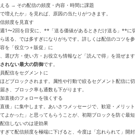
える → その配信の頻度・内容・時間に課題
で増えたか」を見れば、原因の当たりがつきます。
信頻度を見直す
週1〜2回を目安に、**「送る価値があるときだけ送る」**に
ら送る、では多すぎになりがちです。詳しくは
配信のコツ
を参
容を「役立つ＋販促」に
、選び方・使い方・お役立ち情報など「読んで得」を混ぜます
されない最大の防御
です。
員配信をセグメントに
ほどブロックされます。属性や行動で絞る
セグメント配信
に切
届き、ブロック率も通数も下がります。
加直後のフォローを強くする
直後」に集中します。
あいさつメッセージ
で、歓迎・メリット
てよかった」と思ってもらうことが、初期ブロックを防ぐ最短
配信しないのは逆効果
すぎて配信頻度を極端に下げると、今度は「忘れられて」開封