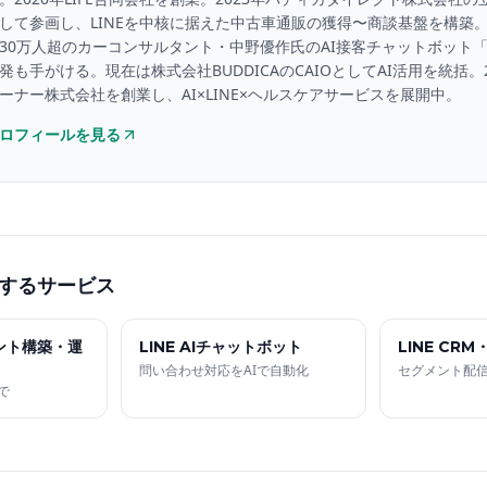
して参画し、LINEを中核に据えた中古車通販の獲得〜商談基盤を構築。Yo
30万人超のカーコンサルタント・中野優作氏のAI接客チャットボット
発も手がける。現在は株式会社BUDDICAのCAIOとしてAI活用を統括。
ーナー株式会社を創業し、AI×LINE×ヘルスケアサービスを展開中。
ロフィールを見る
するサービス
ウント構築・運
LINE AIチャットボット
LINE CR
問い合わせ対応をAIで自動化
セグメント配
で