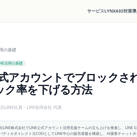
サービス
LYNX
AIO対策
導
活用の基礎
INE活用の基礎
E公式アカウントでブロックさ
ック率を下げる方法
元LINE社員・LIFE合同会社 代表
元LINE株式会社でLINE公式アカウント活用支援チームの立ち上げを推進し、LINE Gre
バディカダイレクト元COOとしてLINE中心の販売基盤を構築し、AI接客チャット