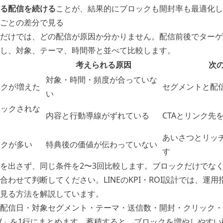
る配信を続ける
ことが、結果的にブロックも開封率も最適化し
ごとの差分で見る
だけでは、どの配信が原因か分かりません。配信前後でターゲ
し、対象、テーマ、時間帯と並べて比較します。
考えられる原因
次
対象・時間・頻度が合っていな
ックが増えた
セグメントと配
い
リックされな
内容と行動導線がずれている
CTAとリンク先
あいさつとリッ
ックが多い
特典後の価値が伝わっていない
す
を出さず、同じ条件を2〜3回比較します。ブロックだけでな
合わせて判断してください。
LINEのKPI・ROI設計
では、運用
見る方法を解説しています。
配信日・対象セグメント・テーマ・送信数・開封・クリック・
V」を1行にまとめます。蓄積すると、ブロックを増やしやす