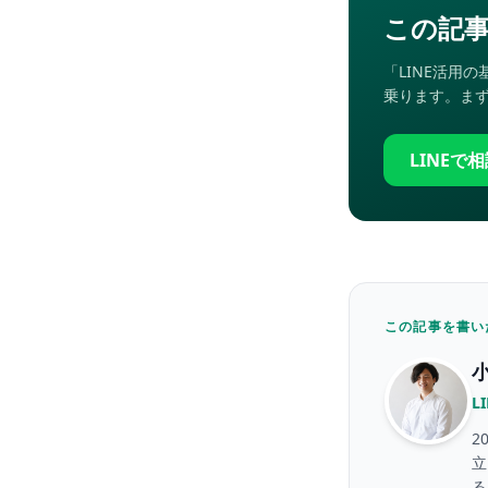
この記
「LINE活用
乗ります。まず
LINEで
この記事を書い
L
2
立
る