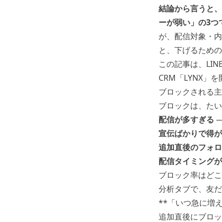
結論から言うと、
ーが弱い」の3つ
が、配信対象・内
と、下げるための
この記事は、LIN
CRM「LYNX」
ブロックされる主
ブロックは、たい
配信が多すぎる
—
宣伝ばかりで得が
追加直後のフォロ
配信タイミングが
ブロック率はどこ
分析タブ
で、友だ
**「いつ急に増
追加直後にブロッ