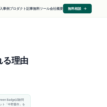
入事例
プロダクト
記事
無料ツール
会社概要
無料相談
れる理由
en Badge試験問
ボット「中野愛作」を