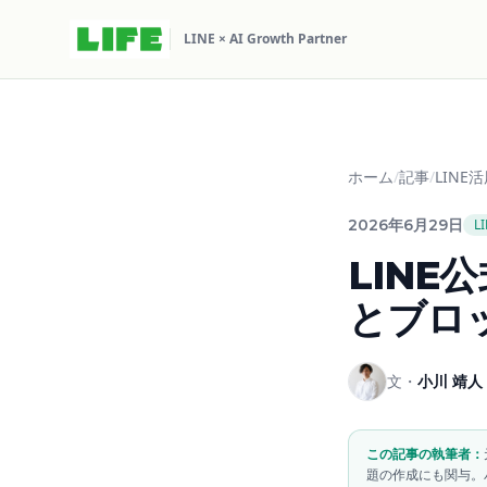
LINE × AI Growth Partner
ホーム
/
記事
/
LINE
2026年6月29日
L
LIN
とブロ
文・
小川 靖人
この記事の執筆者：
題の作成にも関与。