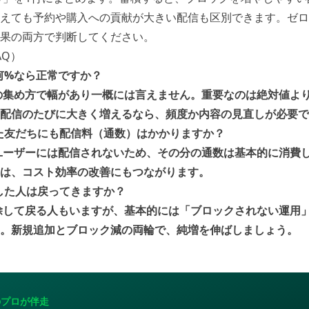
えても予約や購入への貢献が大きい配信も区別できます。ゼロ
果の両方で判断してください。
AQ）
は何%なら正常ですか？
ちの集め方で幅があり一概には言えません。重要なのは絶対値よ
配信のたびに大きく増えるなら、頻度か内容の見直しが必要で
れた友だちにも配信料（通数）はかかりますか？
のユーザーには配信されないため、その分の通数は基本的に消費
は、コスト効率の改善にもつながります。
クした人は戻ってきますか？
解除して戻る人もいますが、基本的には「ブロックされない運用
。新規追加とブロック減の両輪で、純増を伸ばしましょう。
I のプロが伴走