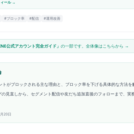
ィール →
#
ブロック率
#
配信
#
運用改善
LINE公式アカウント完全ガイド」
の一部です。全体像はこちらから →
論
カウントがブロックされる主な理由と、ブロック率を下げる具体的な方法を
グの見直しから、セグメント配信や友だち追加直後のフォローまで、実
7月20日