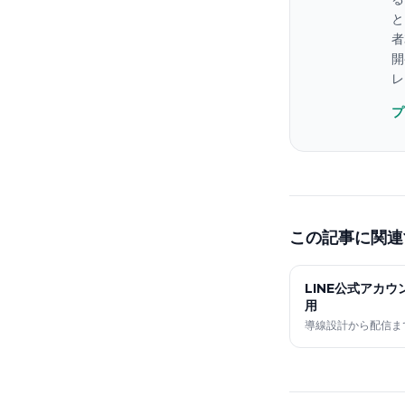
と
者
開
レ
プ
この記事に関連
LINE公式アカ
用
導線設計から配信ま