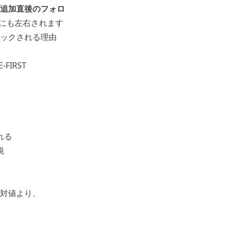
追加直後のフォロ
にも左右されます
ックされる理由
IRST
。
れる
脱
対値より、